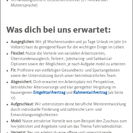
Muttersprache)
Was dich bei uns erwartet:
Ausgeglichen:
Mit 38 Wochenstunden und 30 Tage Urlaub im Jahr (in
Vollzeit) hast du genügend Raum für die wichtigen Dinge im Leben.
Flexibel:
Nutze die Vorteile von variablen Arbeitszeiten,
Überstundenausgleich, Teilzeit-, Jobsharing- und Sabbatical-
Optionen sowie der Möglichkeit, je nach Aufgabe mobil zu arbeiten.
Fit:
Profitiere von vielfältigen Gesundheits- und Sportangeboten
sowie der Unterstützung durch unser betriebsärztliches Team.
Abgesichert:
Dich erwartet ein Arbeitsplatz mit Perspektive,
betrieblicher Altersvorsorge und klar geregelter Vergütung im
hauseigenen
Entgelttarifvertrag
und
Rahmentarifvertrag
(ab Seite
17).
Aufgeschlaut:
Wir unterstützen deine berufliche Weiterentwicklung
durch individuelle Förderung und zahlreiche Lern- und
Entwicklungsmöglichkeiten.
Mobil:
Nutze attraktive Vorteile wie zum Beispiel den Zuschuss zum
hvv-Jobticket und Angebote rund um das Thema Fahrradmobilität.
Vernetzt:
Bei uns erlebst du eine offene und unterstützende